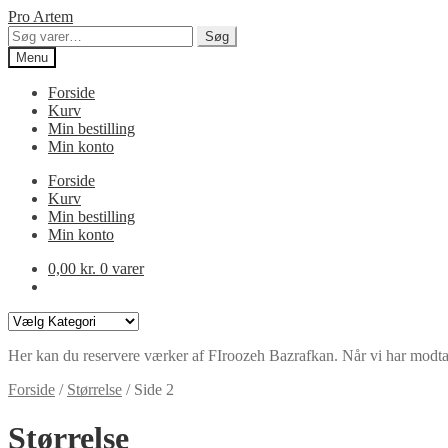
Spring
Spring
Pro Artem
til
til
Søg
Søg
navigation
indhold
efter:
Menu
Forside
Kurv
Min bestilling
Min konto
Forside
Kurv
Min bestilling
Min konto
0,00
kr.
0 varer
Varekategorier
Her kan du reservere værker af FIroozeh Bazrafkan. Når vi har modtaget 
Forside
/
Størrelse
/
Side 2
Størrelse