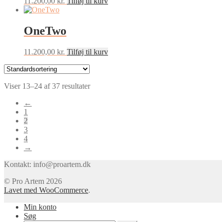
11.200,00
kr.
Tilføj til kurv
OneTwo
11.200,00
kr.
Tilføj til kurv
Viser 13–24 af 37 resultater
←
1
2
3
4
→
Kontakt: info@proartem.dk
© Pro Artem 2026
Lavet med WooCommerce
.
Min konto
Søg