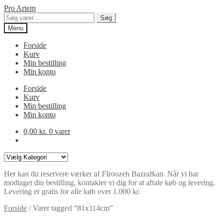
Spring
Spring
Pro Artem
til
til
Søg
Søg
navigation
indhold
efter:
Menu
Forside
Kurv
Min bestilling
Min konto
Forside
Kurv
Min bestilling
Min konto
0,00
kr.
0 varer
Varekategorier
Her kan du reservere værker af FIroozeh Bazrafkan. Når vi har
modtaget din bestilling, kontakter vi dig for at aftale køb og levering.
Levering er gratis for alle køb over 1.000 kr.
Forside
/
Varer tagged “81x114cm”