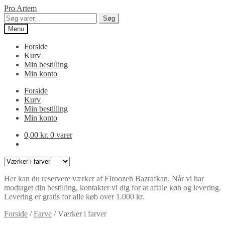
Spring
Spring
Pro Artem
til
til
Søg
Søg
navigation
indhold
efter:
Menu
Forside
Kurv
Min bestilling
Min konto
Forside
Kurv
Min bestilling
Min konto
0,00
kr.
0 varer
Varekategorier
Her kan du reservere værker af FIroozeh Bazrafkan. Når vi har
modtaget din bestilling, kontakter vi dig for at aftale køb og levering.
Levering er gratis for alle køb over 1.000 kr.
Forside
/
Farve
/
Værker i farver