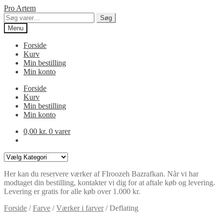
Spring
Spring
Pro Artem
til
til
Søg
Søg
navigation
indhold
efter:
Menu
Forside
Kurv
Min bestilling
Min konto
Forside
Kurv
Min bestilling
Min konto
0,00
kr.
0 varer
Varekategorier
Her kan du reservere værker af FIroozeh Bazrafkan. Når vi har
modtaget din bestilling, kontakter vi dig for at aftale køb og levering.
Levering er gratis for alle køb over 1.000 kr.
Forside
/
Farve
/
Værker i farver
/
Deflating