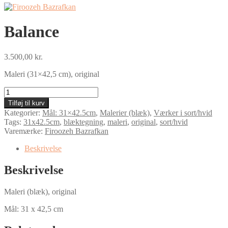
Balance
3.500,00
kr.
Maleri (31×42,5 cm), original
Balance
antal
Tilføj til kurv
Kategorier:
Mål: 31×42.5cm
,
Malerier (blæk)
,
Værker i sort/hvid
Tags:
31x42.5cm
,
blæktegning
,
maleri
,
original
,
sort/hvid
Varemærke:
Firoozeh Bazrafkan
Beskrivelse
Beskrivelse
Maleri (blæk), original
Mål: 31 x 42,5 cm