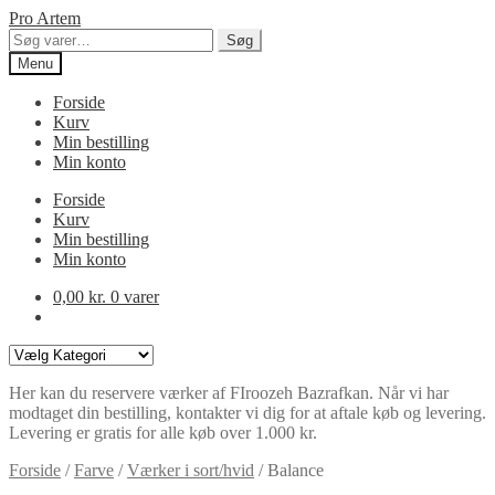
Spring
Spring
Pro Artem
til
til
Søg
Søg
navigation
indhold
efter:
Menu
Forside
Kurv
Min bestilling
Min konto
Forside
Kurv
Min bestilling
Min konto
0,00
kr.
0 varer
Varekategorier
Her kan du reservere værker af FIroozeh Bazrafkan. Når vi har
modtaget din bestilling, kontakter vi dig for at aftale køb og levering.
Levering er gratis for alle køb over 1.000 kr.
Forside
/
Farve
/
Værker i sort/hvid
/
Balance