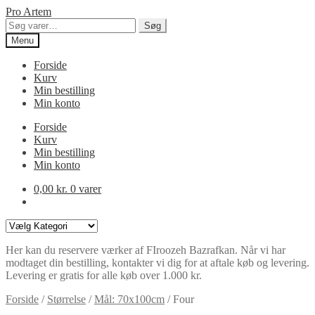
Spring
Spring
Pro Artem
til
til
Søg
Søg
navigation
indhold
efter:
Menu
Forside
Kurv
Min bestilling
Min konto
Forside
Kurv
Min bestilling
Min konto
0,00
kr.
0 varer
Varekategorier
Her kan du reservere værker af FIroozeh Bazrafkan. Når vi har
modtaget din bestilling, kontakter vi dig for at aftale køb og levering.
Levering er gratis for alle køb over 1.000 kr.
Forside
/
Størrelse
/
Mål: 70x100cm
/
Four